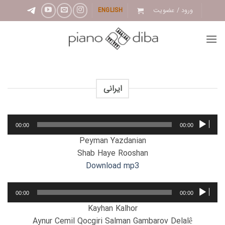
Ski
ورود / عضویت
ENGLISH
t
conten
ایرانی
پخش‌کننده
00:00
00:00
صوت
Peyman Yazdanian
Shab Haye Rooshan
Download mp3
پخش‌کننده
00:00
00:00
صوت
Kayhan Kalhor
Aynur Cemil Qocgiri Salman Gambarov Delalê