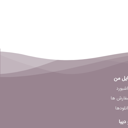
ایل من
شبورد
فارش ها
نلودها
 دیبا