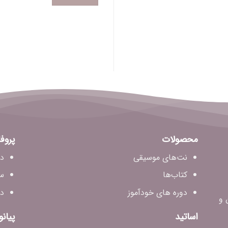
محصولات
پروف
نت‌های موسیقی
دا
کتاب‌ها
س
دوره های خودآموز
دا
 و
اساتید
پیانو