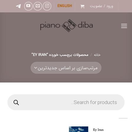
Ski
ورود / عضویت
ENGLISH
t
conten
خانه
/
محصولات برچسب خورده “EY IRAN”
Products
search