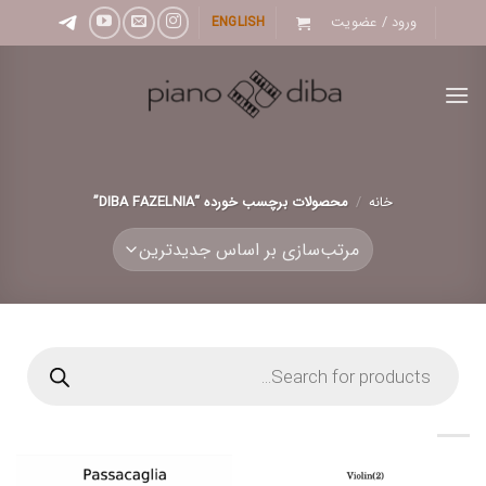
Ski
ورود / عضویت
ENGLISH
t
conten
خانه
/
محصولات برچسب خورده “DIBA FAZELNIA”
Products
search