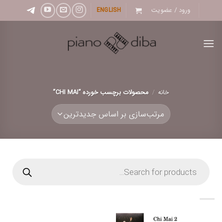
Ski
ورود / عضویت
ENGLISH
t
conten
خانه
/
محصولات برچسب خورده “CHI MAI”
Products
search