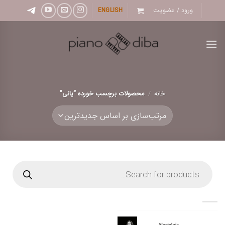
Ski
ورود / عضویت
ENGLISH
t
conten
خانه
/
محصولات برچسب خورده “یانی”
Products
search