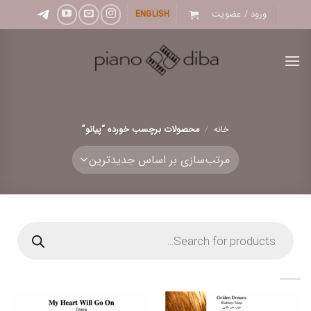
Ski
ورود / عضویت
ENGLISH
t
conten
خانه
/
محصولات برچسب خورده “پیانو”
Products
search