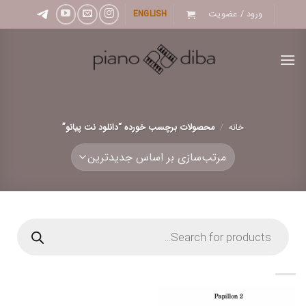
Ski
ورود / عضویت
ENGLISH
t
conten
خانه
/
محصولات برچسب خورده “دانلود نت پیانو”
Products
search