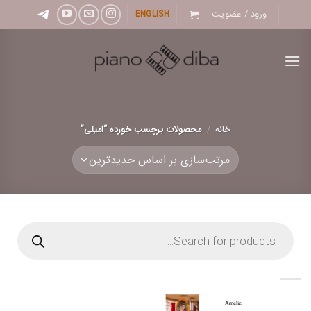
Ski
ورود / عضویت
ENGLISH
t
conten
خانه
/
محصولات برچسب خورده “امیلی”
Products
search